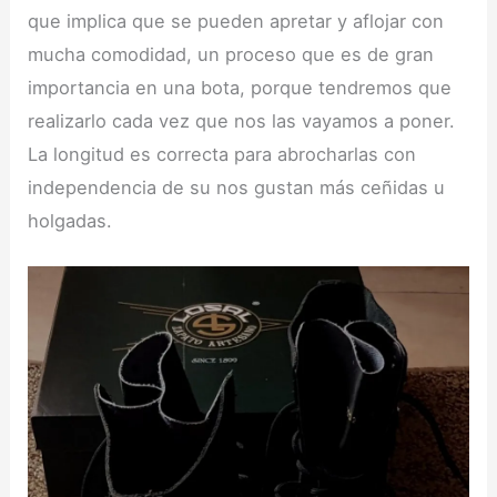
que implica que se pueden apretar y aflojar con
mucha comodidad, un proceso que es de gran
importancia en una bota, porque tendremos que
realizarlo cada vez que nos las vayamos a poner.
La longitud es correcta para abrocharlas con
independencia de su nos gustan más ceñidas u
holgadas.