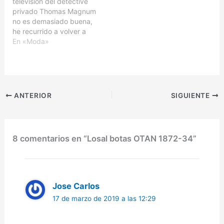
televisión del detective
idéntica a las botas
así que hoy os traigo el
privado Thomas Magnum
OTAN Losal que vimos
mocasín tipo kiowa con
no es demasiado buena,
hace unas semanas. Se
referencia 2099-96. Los
he recurrido a volver a
trata de una bota para
zapatos…
visionar la serie de
En «Moda»
otoño…
televisión original de los
años 80: Magnum P.I.. Al
igual que hice en
¿Cuanto cuesta una vida
tipo Miami Vice? empecé
ANTERIOR
SIGUIENTE
a indagar en algunos
detalles…
8 comentarios en “Losal botas OTAN 1872-34”
Jose Carlos
17 de marzo de 2019 a las 12:29