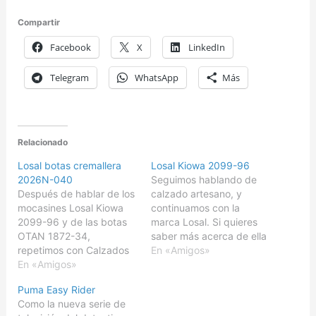
Compartir
Facebook
X
LinkedIn
Telegram
WhatsApp
Más
Relacionado
Losal botas cremallera
Losal Kiowa 2099-96
2026N-040
Seguimos hablando de
Después de hablar de los
calzado artesano, y
mocasines Losal Kiowa
continuamos con la
2099-96 y de las botas
marca Losal. Si quieres
OTAN 1872-34,
saber más acerca de ella
repetimos con Calzados
te recomiendo que leas
En «Amigos»
Losal, en esta ocasión
En «Amigos»
Losal botas OTAN 1872-
con las botas cremallera
34. Calzados Losal lleva
Puma Easy Rider
2026N-040. Se
desde 1899 apostando
Como la nueva serie de
presentan en una caja
por el calzado artesanal,