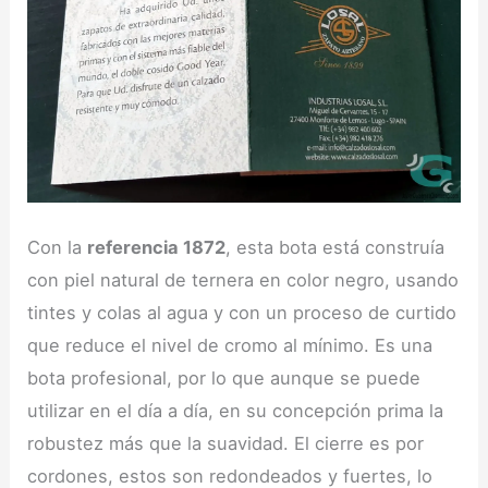
Con la
referencia 1872
, esta bota está construía
con piel natural de ternera en color negro, usando
tintes y colas al agua y con un proceso de curtido
que reduce el nivel de cromo al mínimo. Es una
bota profesional, por lo que aunque se puede
utilizar en el día a día, en su concepción prima la
robustez más que la suavidad. El cierre es por
cordones, estos son redondeados y fuertes, lo