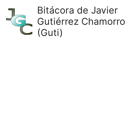
Ir
Bitácora de Javier
al
Gutiérrez Chamorro
contenido
(Guti)