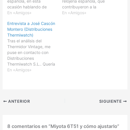
española, en esta
relojería española, que
ocasión hablando de
contribuyeron a la
Relojes Thermidor, no
En «Amigos»
popularización del reloj
En «Amigos»
solamente es el hecho de
en nuestro país durante
Entrevista a José Cascón
que sea un marca de
las décadas de 1960 y
Montero (Distribuciones
relojes españoles, sino
1970. Como nos
Thermiwatch)
que además es una de
explicaba en su
Tras el análisis del
mis predilectas, y desde
entrevista, José Cascón
Thermidor Vintage, me
aquí siempre me he
Montero, la apuesta de la
puse en contacto con
sentido…
marca es clara, ofrecer
Distribuciones
buena calidad a…
Thermiwatch S.L.. Quería
conocer más a fondo la
En «Amigos»
historia de Thermidor, y
tener una imagen más
clara sobre su nuevo
panorama tras el
resurgimiento. A pesar de
ANTERIOR
SIGUIENTE
la gran influencia que
tuvo Thermidor, hoy en
día cuesta encontrar…
8 comentarios en “Miyota 6T51 y cómo ajustarlo”