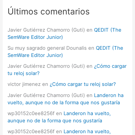
p
Últimos comentarios
o
r
:
Javier Gutiérrez Chamorro (Guti)
en
QEDIT (The
SemWare Editor Junior)
Su muy sagrado general Dounalis
en
QEDIT (The
SemWare Editor Junior)
Javier Gutiérrez Chamorro (Guti)
en
¿Cómo cargar
tu reloj solar?
victor jimenez
en
¿Cómo cargar tu reloj solar?
Javier Gutiérrez Chamorro (Guti)
en
Landeron ha
vuelto, aunque no de la forma que nos gustaría
wp30152c0ee8256f
en
Landeron ha vuelto,
aunque no de la forma que nos gustaría
wp30152c0ee8256f
en
Landeron ha vuelto,