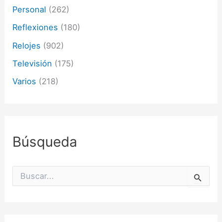
Personal
(262)
Reflexiones
(180)
Relojes
(902)
Televisión
(175)
Varios
(218)
Búsqueda
B
u
s
c
a
r