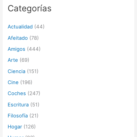
r
Categorías
r
e
o
Actualidad
(44)
e
l
Afeitado
(78)
e
c
Amigos
(444)
t
Arte
(69)
r
ó
Ciencia
(151)
n
i
Cine
(196)
c
o
Coches
(247)
Escritura
(51)
Filosofía
(21)
Hogar
(126)