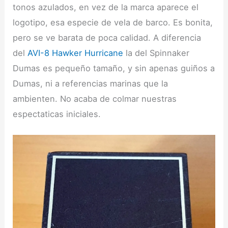
tonos azulados, en vez de la marca aparece el
logotipo, esa especie de vela de barco. Es bonita,
pero se ve barata de poca calidad. A diferencia
del
AVI-8 Hawker Hurricane
la del Spinnaker
Dumas es pequeño tamaño, y sin apenas guiños a
Dumas, ni a referencias marinas que la
ambienten. No acaba de colmar nuestras
espectaticas iniciales.