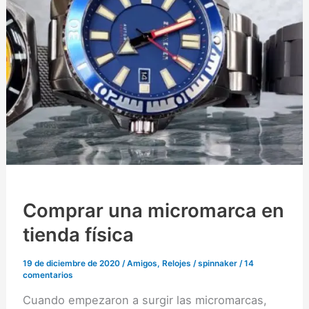
(17)
Comprar una micromarca en
tienda física
19 de diciembre de 2020
/
Amigos
,
Relojes
/
spinnaker
/
14
comentarios
Cuando empezaron a surgir las micromarcas,