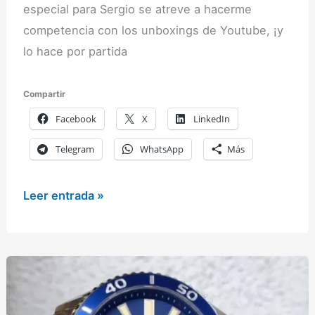
especial para Sergio se atreve a hacerme
competencia con los unboxings de Youtube, ¡y
lo hace por partida
Compartir
Facebook
X
LinkedIn
Telegram
WhatsApp
Más
Galería
Leer entrada »
de
relojes
de
los
lectores