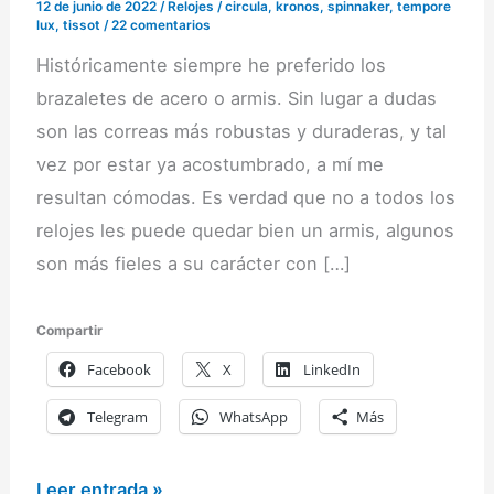
12 de junio de 2022
/
Relojes
/
circula
,
kronos
,
spinnaker
,
tempore
lux
,
tissot
/
22 comentarios
Históricamente siempre he preferido los
brazaletes de acero o armis. Sin lugar a dudas
son las correas más robustas y duraderas, y tal
vez por estar ya acostumbrado, a mí me
resultan cómodas. Es verdad que no a todos los
relojes les puede quedar bien un armis, algunos
son más fieles a su carácter con […]
Compartir
Facebook
X
LinkedIn
Telegram
WhatsApp
Más
Cada
Leer entrada »