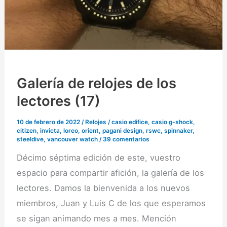
Galería de relojes de los
lectores (17)
10 de febrero de 2022
/
Relojes
/
casio edifice
,
casio g-shock
,
citizen
,
invicta
,
loreo
,
orient
,
pagani design
,
rswc
,
spinnaker
,
steeldive
,
vancouver watch
/
39 comentarios
Décimo séptima edición de este, vuestro
espacio para compartir afición, la galería de los
lectores. Damos la bienvenida a los nuevos
miembros, Juan y Luis C de los que esperamos
se sigan animando mes a mes. Mención