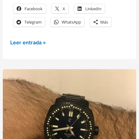
Facebook
X
LinkedIn
Telegram
WhatsApp
Más
Galería
Leer entrada »
de
relojes
de
los
lectores
(18)