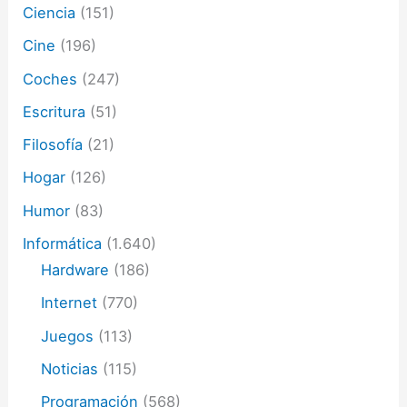
Ciencia
(151)
n
i
Cine
(196)
c
o
Coches
(247)
Escritura
(51)
Filosofía
(21)
Hogar
(126)
Humor
(83)
Informática
(1.640)
Hardware
(186)
Internet
(770)
Juegos
(113)
Noticias
(115)
Programación
(568)