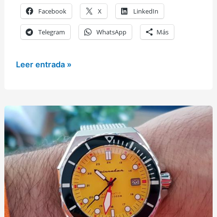
Facebook
X
LinkedIn
Telegram
WhatsApp
Más
Spinnaker
Leer entrada »
Amalfi
Diver