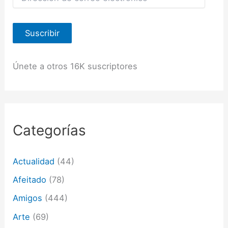
i
r
e
Suscribir
c
c
i
ó
Únete a otros 16K suscriptores
n
d
e
c
o
r
Categorías
r
e
o
Actualidad
(44)
e
l
Afeitado
(78)
e
c
Amigos
(444)
t
Arte
(69)
r
ó