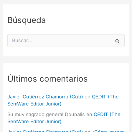
Búsqueda
B
u
s
c
a
r
p
Últimos comentarios
o
r
:
Javier Gutiérrez Chamorro (Guti)
en
QEDIT (The
SemWare Editor Junior)
Su muy sagrado general Dounalis
en
QEDIT (The
SemWare Editor Junior)