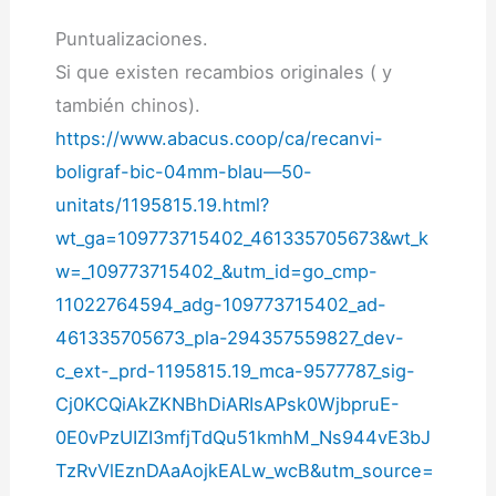
Puntualizaciones.
Si que existen recambios originales ( y
también chinos).
https://www.abacus.coop/ca/recanvi-
boligraf-bic-04mm-blau—50-
unitats/1195815.19.html?
wt_ga=109773715402_461335705673&wt_k
w=_109773715402_&utm_id=go_cmp-
11022764594_adg-109773715402_ad-
461335705673_pla-294357559827_dev-
c_ext-_prd-1195815.19_mca-9577787_sig-
Cj0KCQiAkZKNBhDiARIsAPsk0WjbpruE-
0E0vPzUIZI3mfjTdQu51kmhM_Ns944vE3bJ
TzRvVlEznDAaAojkEALw_wcB&utm_source=