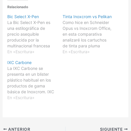
Relacionado
Bic Select X-Pen
Tinta Inoxcrom vs Pelikan
La Bic Select X-Pen es
Como hice en Schneider
una estilográfica de
Opus vs Inoxcrom Office,
precio asequible
en esta comparativa
producida por la
analizaré los cartuchos
multinacional francesa
de tinta para pluma
Bic, conocida por los
En «Escritura»
estilográfica de Inoxcrom
En «Escritura»
bolígrafos y maquinillas
comparados con los de
IXC Carbone
de afeitar desechables
Pelikan, nuevamente
La IXC Carbone se
entre otros productos. Lo
España contra Alemania.
presenta en un blister
que diferencia a la Select
Iba a hacer las pruebas
plástico habitual en los
X-Pen de la X-Pen
con la nueva Pilot Urban
productos de gama
normal, es que su
MR Retro Pop, pero
básica de Inoxcrom. IXC
estructura es de aluminio
debido a lo fino de su…
ha pretendido crear un
En «Escritura»
gris, en vez de…
alegato a la escritura
masculina, combinando
el metal en color cromo,
con unas elegantes
cenefas en color negro.
ANTERIOR
SIGUIENTE