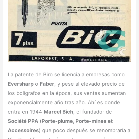
La patente de Biro se licencia a empresas como
Eversharp
o
Faber
, y pese al elevado precio de
los bolígrafos en la época, sus ventas aumentan
exponencialmente año tras año. Ahí es donde
entra en 1944
Marcel Bich
, el fundador de
Société PPA
(
Porte-plume, Porte-mines et
Accessoires
) que poco después se renombraría a