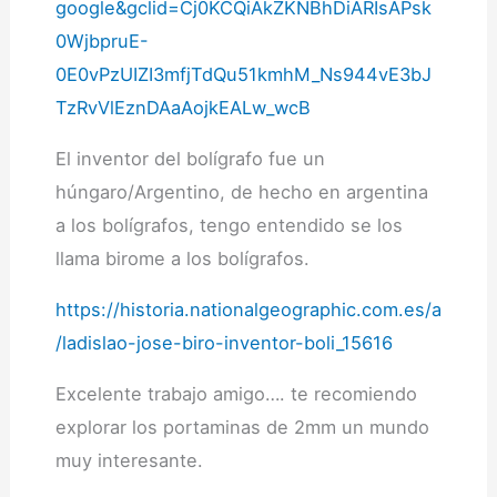
google&gclid=Cj0KCQiAkZKNBhDiARIsAPsk
0WjbpruE-
0E0vPzUIZI3mfjTdQu51kmhM_Ns944vE3bJ
TzRvVlEznDAaAojkEALw_wcB
El inventor del bolígrafo fue un
húngaro/Argentino, de hecho en argentina
a los bolígrafos, tengo entendido se los
llama birome a los bolígrafos.
https://historia.nationalgeographic.com.es/a
/ladislao-jose-biro-inventor-boli_15616
Excelente trabajo amigo…. te recomiendo
explorar los portaminas de 2mm un mundo
muy interesante.