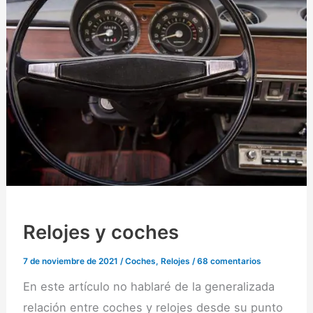
Relojes y coches
7 de noviembre de 2021
/
Coches
,
Relojes
/
68 comentarios
En este artículo no hablaré de la generalizada
relación entre coches y relojes desde su punto