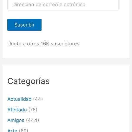
D
i
r
e
Suscribir
c
c
i
ó
Únete a otros 16K suscriptores
n
d
e
c
o
r
Categorías
r
e
o
Actualidad
(44)
e
l
Afeitado
(78)
e
c
Amigos
(444)
t
Arte
(69)
r