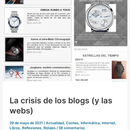
presenta
su
Seat
124
Sport
en
Revista
Coche
La crisis de los blogs (y las
webs)
29 de mayo de 2021
/
Actualidad
,
Coches
,
Informática
,
Internet
,
Libros
,
Reflexiones
,
Relojes
/
59 comentarios