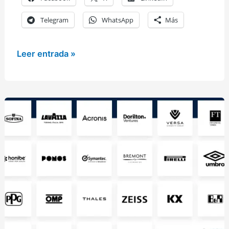
Telegram
WhatsApp
Más
Fiat
Leer entrada »
131
Abarth
escala
1:18
de
Solido