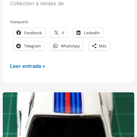
Collection a relojes de
Compartir
Facebook
X
LinkedIn
Telegram
WhatsApp
Más
Los
Leer entrada »
relojes
de
la
Fórmula
1
(Temporada
2022-