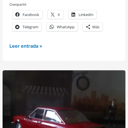
Compartir
Facebook
X
LinkedIn
Telegram
WhatsApp
Más
Un
Leer entrada »
Volkswagen
Polo
GTI
en
las
manos
de
J.
G.