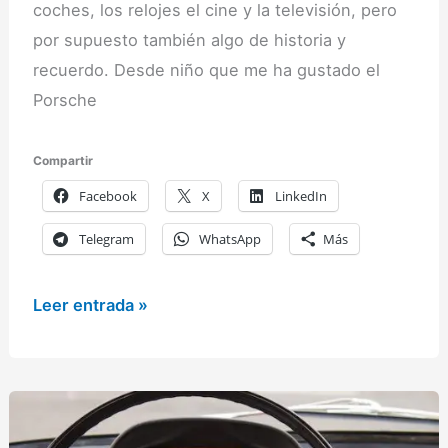
coches, los relojes el cine y la televisión, pero
por supuesto también algo de historia y
recuerdo. Desde niño que me ha gustado el
Porsche
Compartir
Facebook
X
LinkedIn
Telegram
WhatsApp
Más
Porsche
Leer entrada »
935