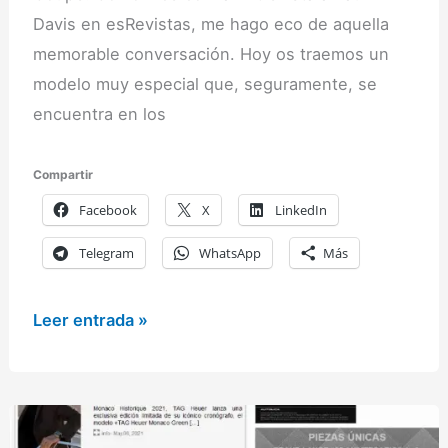
Davis en esRevistas, me hago eco de aquella
memorable conversación. Hoy os traemos un
modelo muy especial que, seguramente, se
encuentra en los
Compartir
Facebook
X
LinkedIn
Telegram
WhatsApp
Más
El
Leer entrada »
investigador
Paul
Davis
nos