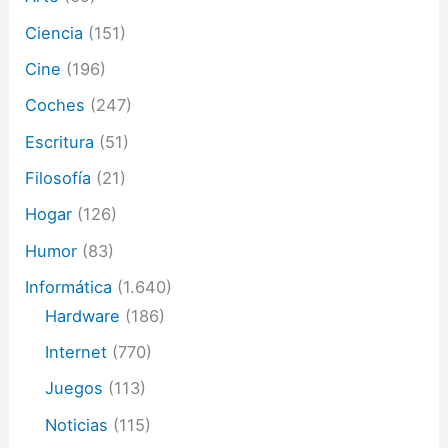
ó
Ciencia
(151)
n
i
Cine
(196)
c
o
Coches
(247)
Escritura
(51)
Filosofía
(21)
Hogar
(126)
Humor
(83)
Informática
(1.640)
Hardware
(186)
Internet
(770)
Juegos
(113)
Noticias
(115)