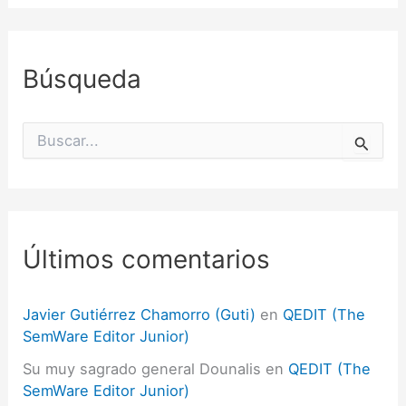
Búsqueda
B
u
s
c
a
r
p
Últimos comentarios
o
r
:
Javier Gutiérrez Chamorro (Guti)
en
QEDIT (The
SemWare Editor Junior)
Su muy sagrado general Dounalis
en
QEDIT (The
SemWare Editor Junior)