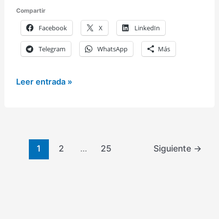
Compartir
Facebook
X
LinkedIn
Telegram
WhatsApp
Más
Coches
Leer entrada »
escala
1:18
de
Tavitoys
1
2
…
25
Siguiente
→
(Bburago
y
Maisto)