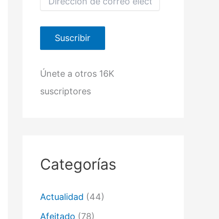
i
r
e
c
Suscribir
c
i
ó
Únete a otros 16K
n
d
suscriptores
e
c
o
r
r
e
o
Categorías
e
l
e
c
Actualidad
(44)
t
r
Afeitado
(78)