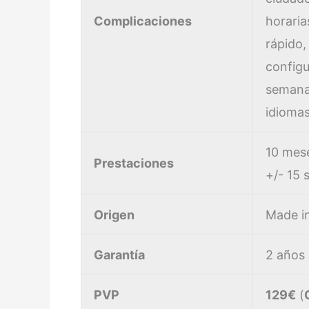
Complicaciones
horari
rápido,
configu
semana
idiomas
10 mes
Prestaciones
+/- 15
Origen
Made i
Garantía
2 años
PVP
129€
(