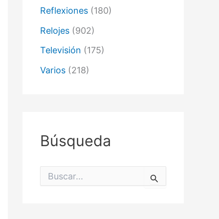
Reflexiones
(180)
Relojes
(902)
Televisión
(175)
Varios
(218)
Búsqueda
B
u
s
c
a