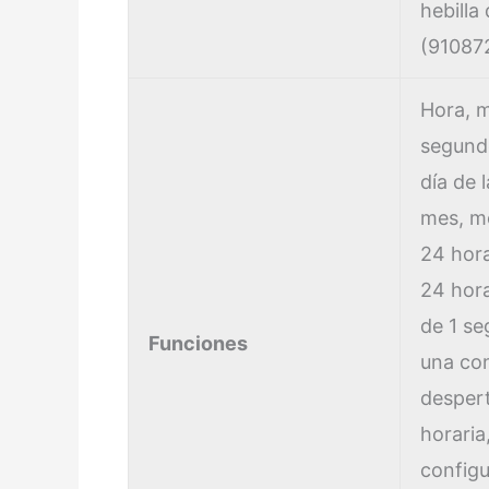
hebilla
(91087
Hora, m
segund
día de 
mes, m
24 hor
24 hora
de 1 se
Funciones
una co
despert
horaria
configu