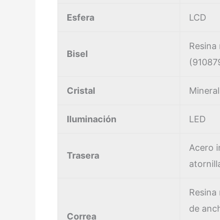
Esfera
LCD
Resina
Bisel
(91087
Cristal
Mineral
Iluminación
LED
Acero i
Trasera
atornil
Resina
de anch
Correa