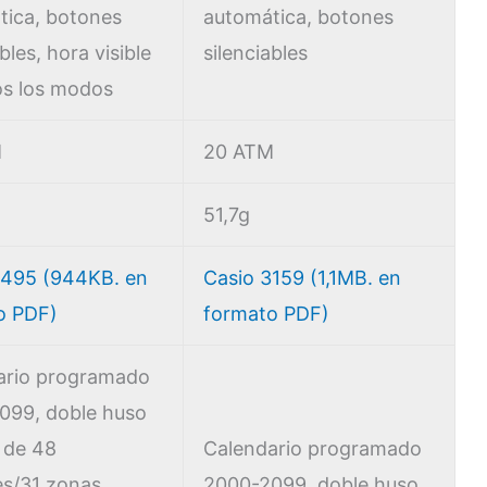
tica, botones
automática, botones
bles, hora visible
silenciables
os los modos
M
20 ATM
51,7g
3495 (944KB. en
Casio 3159 (1,1MB. en
o PDF)
formato PDF)
ario programado
099, doble huso
 de 48
Calendario programado
es/31 zonas
2000-2099, doble huso