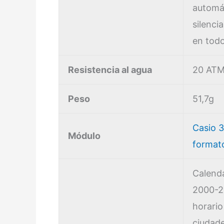
automá
silencia
en tod
Resistencia al agua
20 AT
Peso
51,7g
Casio 
Módulo
format
Calend
2000-2
horario
ciudad