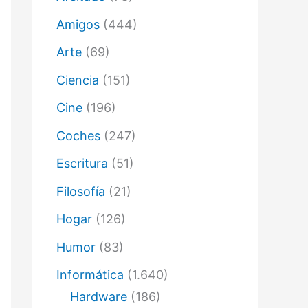
ó
n
Amigos
(444)
i
c
Arte
(69)
o
Ciencia
(151)
Cine
(196)
Coches
(247)
Escritura
(51)
Filosofía
(21)
Hogar
(126)
Humor
(83)
Informática
(1.640)
Hardware
(186)