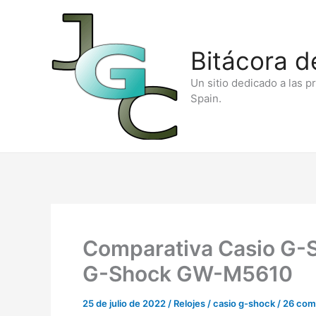
Ir
al
Bitácora d
contenido
Un sitio dedicado a las p
Spain.
Comparativa Casio G-
G-Shock GW-M5610
25 de julio de 2022
/
Relojes
/
casio g-shock
/
26 com