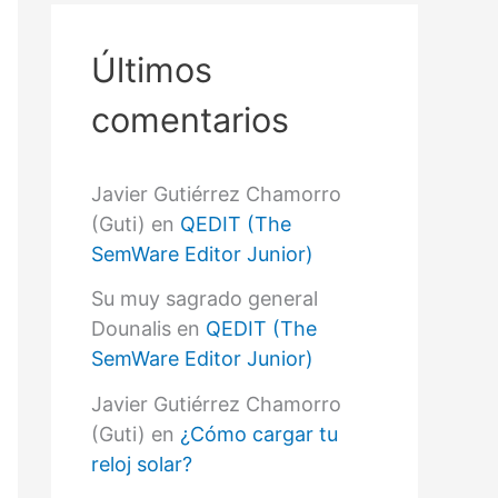
r
p
o
Últimos
r
:
comentarios
Javier Gutiérrez Chamorro
(Guti)
en
QEDIT (The
SemWare Editor Junior)
Su muy sagrado general
Dounalis
en
QEDIT (The
SemWare Editor Junior)
Javier Gutiérrez Chamorro
(Guti)
en
¿Cómo cargar tu
reloj solar?