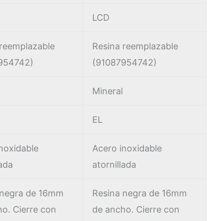
LCD
 reemplazable
Resina reemplazable
954742)
(91087954742)
Mineral
EL
noxidable
Acero inoxidable
lada
atornillada
 negra de 16mm
Resina negra de 16mm
o. Cierre con
de ancho. Cierre con