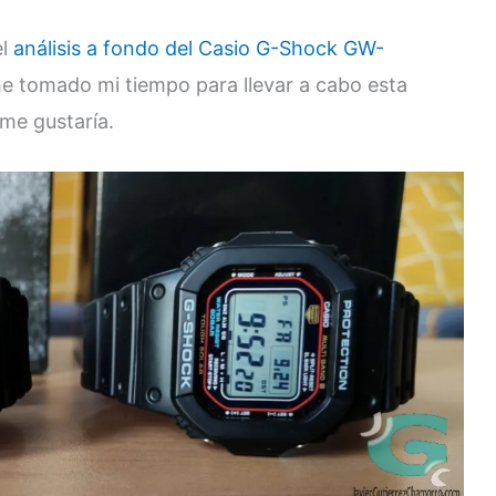
el
análisis a fondo del Casio G-Shock GW-
he tomado mi tiempo para llevar a cabo esta
me gustaría.