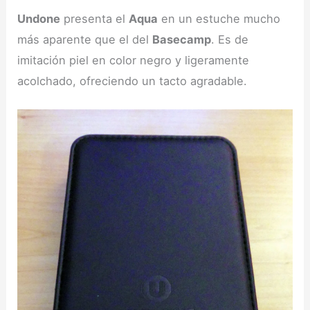
Undone
presenta el
Aqua
en un estuche mucho
más aparente que el del
Basecamp
. Es de
imitación piel en color negro y ligeramente
acolchado, ofreciendo un tacto agradable.