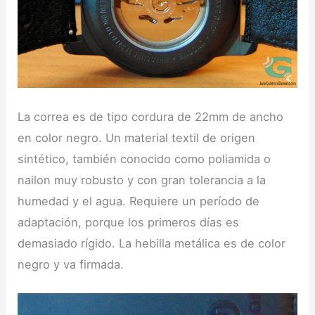
La correa es de tipo cordura de 22mm de ancho
en color negro. Un material textil de origen
sintético, también conocido como poliamida o
nailon muy robusto y con gran tolerancia a la
humedad y el agua. Requiere un período de
adaptación, porque los primeros días es
demasiado rígido. La hebilla metálica es de color
negro y va firmada.