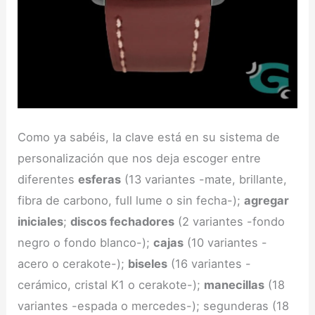
Como ya sabéis, la clave está en su sistema de
personalización que nos deja escoger entre
diferentes
esferas
(13 variantes -mate, brillante,
fibra de carbono, full lume o sin fecha-);
agregar
iniciales
;
discos fechadores
(2 variantes -fondo
negro o fondo blanco-);
cajas
(10 variantes -
acero o cerakote-);
biseles
(16 variantes -
cerámico, cristal K1 o cerakote-);
manecillas
(18
variantes -espada o mercedes-); segunderas (18