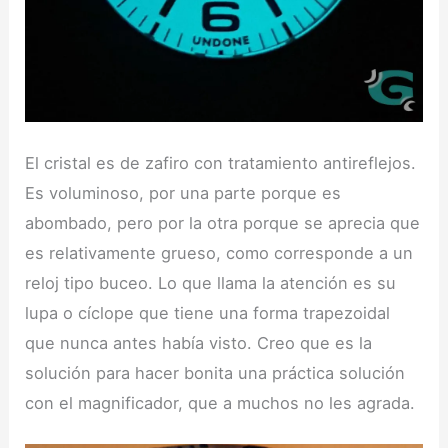
El cristal es de zafiro con tratamiento antireflejos.
Es voluminoso, por una parte porque es
abombado, pero por la otra porque se aprecia que
es relativamente grueso, como corresponde a un
reloj tipo buceo. Lo que llama la atención es su
lupa o cíclope que tiene una forma trapezoidal
que nunca antes había visto. Creo que es la
solución para hacer bonita una práctica solución
con el magnificador, que a muchos no les agrada.