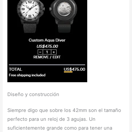
Diseño y construcción
Siempre digo que sobre los 42mm son el tamaño
perfecto para un reloj de 3 agujas. Un
suficientemente grande como para tener una