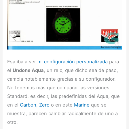
Esa iba a ser
mi configuración personalizada
para
el
Undone Aqua
, un reloj que dicho sea de paso,
cambia notablemente gracias a su configurador.
No tenemos más que comparar las versiones
Standard, es decir, las predefinidas del Aqua, que
en el
Carbon
,
Zero
o en este
Marine
que se
muestra, parecen cambiar radicalmente de uno a
otro.