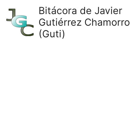
Ir
Bitácora de Javier
al
Gutiérrez Chamorro
contenido
(Guti)