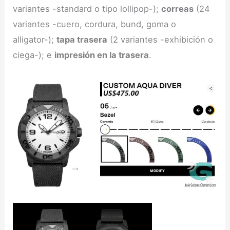
variantes -standard o tipo lollipop-);
correas
(24
variantes -cuero, cordura, bund, goma o
alligator-);
tapa trasera
(2 variantes -exhibición o
ciega-); e
impresión en la trasera
.