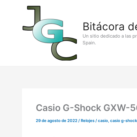
Ir
al
Bitácora d
contenido
Un sitio dedicado a las p
Spain.
Casio G-Shock GXW-5
29 de agosto de 2022
/
Relojes
/
casio
,
casio g-shock