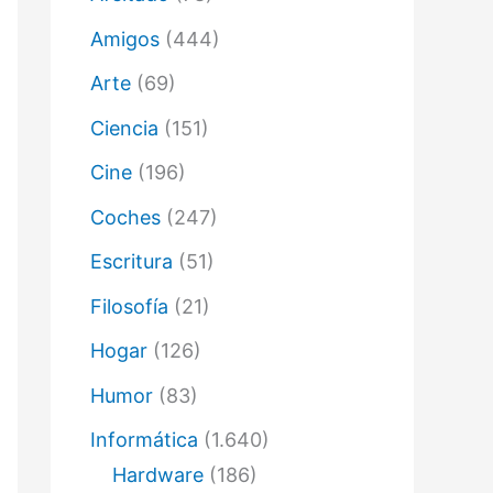
ó
n
Amigos
(444)
i
c
Arte
(69)
o
Ciencia
(151)
Cine
(196)
Coches
(247)
Escritura
(51)
Filosofía
(21)
Hogar
(126)
Humor
(83)
Informática
(1.640)
Hardware
(186)