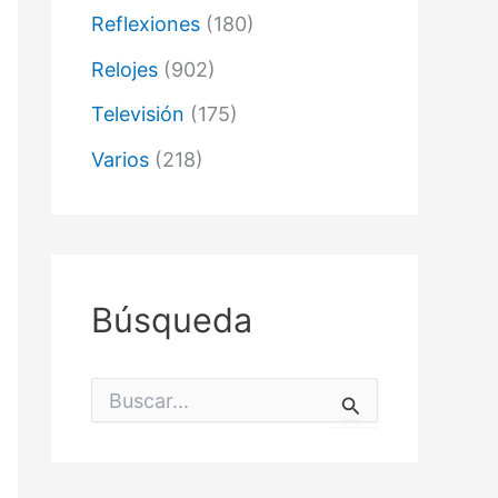
Reflexiones
(180)
Relojes
(902)
Televisión
(175)
Varios
(218)
Búsqueda
B
u
s
c
a