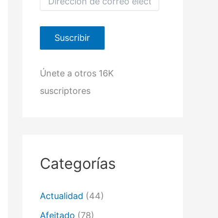
i
r
e
c
Suscribir
c
i
ó
Únete a otros 16K
n
d
suscriptores
e
c
o
r
r
e
o
Categorías
e
l
e
c
Actualidad
(44)
t
r
Afeitado
(78)