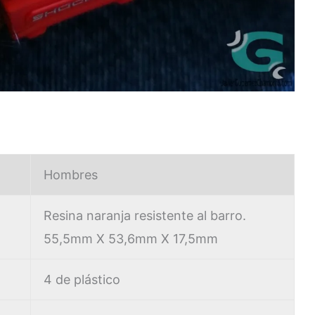
Hombres
Resina naranja resistente al barro.
55,5mm X 53,6mm X 17,5mm
4 de plástico