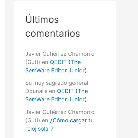
r
p
o
Últimos
r
:
comentarios
Javier Gutiérrez Chamorro
(Guti)
en
QEDIT (The
SemWare Editor Junior)
Su muy sagrado general
Dounalis
en
QEDIT (The
SemWare Editor Junior)
Javier Gutiérrez Chamorro
(Guti)
en
¿Cómo cargar tu
reloj solar?