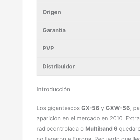
Origen
Garantía
PVP
Distribuidor
Introducción
Los gigantescos
GX-56
y
GXW-56
, pa
aparición en el mercado en 2010. Extr
radiocontrolada o
Multiband 6
quedaron
no llegaron a Europa. Recuerdo que lle