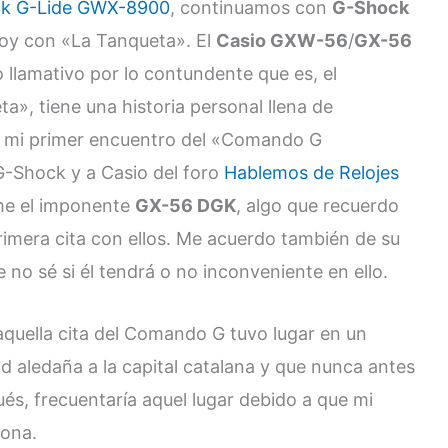
ck G-Lide GWX-8900
, continuamos con
G-Shock
hoy con «La Tanqueta». El
Casio GXW-56
/
GX-56
 llamativo por lo contundente que es, el
», tiene una historia personal llena de
a mi primer encuentro del «Comando G
G-Shock y a Casio del foro
Hablemos de Relojes
me el imponente
GX-56 DGK
, algo que recuerdo
imera cita con ellos. Me acuerdo también de su
no sé si él tendrá o no inconveniente en ello.
quella cita del Comando G tuvo lugar en un
 aledaña a la capital catalana y que nunca antes
és, frecuentaría aquel lugar debido a que mi
zona.