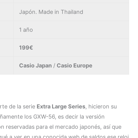
Japón. Made in Thailand
1 año
199€
Casio Japan
/
Casio Europe
rte de la serie
Extra Large Series
, hicieron su
añamente los GXW-56, es decir la versión
 reservadas para el mercado japonés, así que
gué a ver en una conocida web de saldos ese reloj