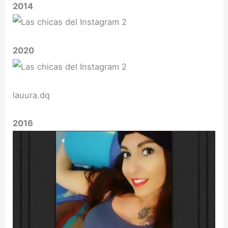
2014
2020
lauura.dq
2016