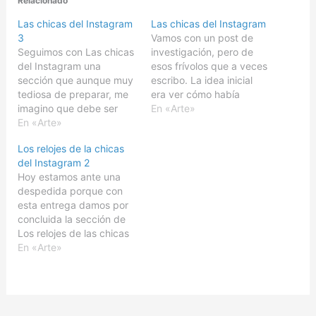
Relacionado
Las chicas del Instagram
Las chicas del Instagram
3
Vamos con un post de
Seguimos con Las chicas
investigación, pero de
del Instagram una
esos frívolos que a veces
sección que aunque muy
escribo. La idea inicial
tediosa de preparar, me
era ver cómo había
imagino que debe ser
cambiado la calidad de
En «Arte»
muy agradable de leer.
En «Arte»
imagen en las
Mantenemos el formato
publicaciones de redes
Los relojes de la chicas
idéntico al de la primera
sociales. Los filtros que
del Instagram 2
y segunda entrega, en
estaban de moda hace
Hoy estamos ante una
esta ocasión si cabe
unos años, justo antes de
despedida porque con
ampliado el muestrario y
invertirse la tendencia
esta entrega damos por
extendido la procedencia
con el (#nofilter),…
concluida la sección de
de las chicas a…
Los relojes de las chicas
del Instagram y Las
En «Arte»
chicas del Instagram 3.
Pero lo hacemos por la
puerta grande, porque
en esta ocasión son casi