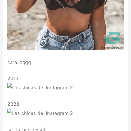
sara.izqqq
2017
2020
sarita_me_myself