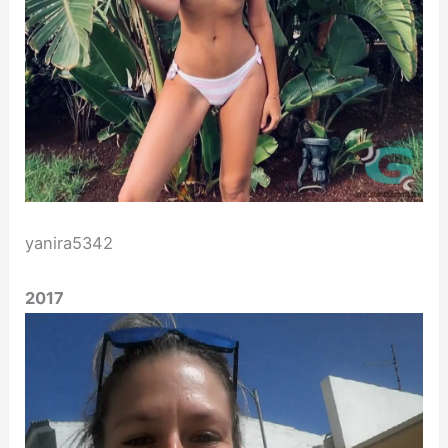
yanira5342
2017