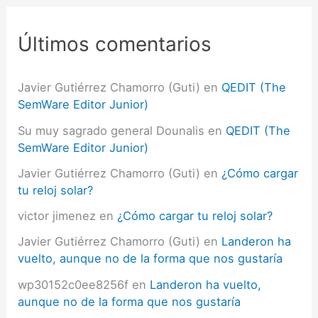
a
r
p
Últimos comentarios
o
r
:
Javier Gutiérrez Chamorro (Guti)
en
QEDIT (The
SemWare Editor Junior)
Su muy sagrado general Dounalis
en
QEDIT (The
SemWare Editor Junior)
Javier Gutiérrez Chamorro (Guti)
en
¿Cómo cargar
tu reloj solar?
victor jimenez
en
¿Cómo cargar tu reloj solar?
Javier Gutiérrez Chamorro (Guti)
en
Landeron ha
vuelto, aunque no de la forma que nos gustaría
wp30152c0ee8256f
en
Landeron ha vuelto,
aunque no de la forma que nos gustaría