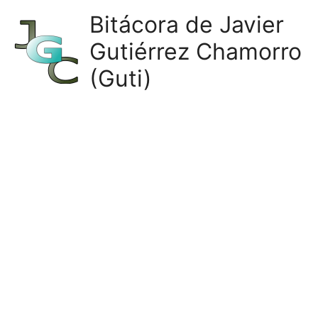
Ir
Bitácora de Javier
al
Gutiérrez Chamorro
contenido
(Guti)