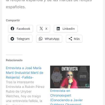
españoles.
Compartir
Facebook
X
LinkedIn
Telegram
WhatsApp
Más
Relacionado
Entrevista a José María
Martí (Industrial Martí de
Relojería) -Fallida-
Tras la interesante
Entrevista a Rubén Pérez
Entrevista en
Rubio de Unyber
Chronoexpert
Watches, hoy os traigo
(Conociendo a Javier
una entrevista fallida, la
Gutiérrez Chamorro)