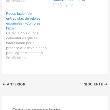
correspondiente a la
En «Relojes»
En «Amigos»
marca Nowley de la
mano de José María
Recopilación de
Martí de Industrial Martí
entrevistas de relojes
de Relojería. Como
españoles (¿Cómo se
podéis imaginaros, la
hizo?)
logística de una
He recibido algunos
entrevista de este tipo es
comentarios que se
algo bastante complejo,
interesaban por el
…
proceso que llevé a cabo
para lograr el contacto
con los protagonistas de
En «Relojes»
primer nivel del sector
relojero español que
pudisteis leer en
Recopilación de
entrevistas a marcas de
ANTERIOR
SIGUIENTE
relojes españolas.
Aunque la primera
publicación la visteis a
principios de
noviembre…
Deja un comentario