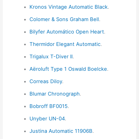
Kronos Vintage Automatic Black
.
Colomer & Sons Graham Bell
.
Bilyfer Automático Open Heart
.
Thermidor Elegant Automatic
.
Trigalux T-Diver II
.
Aëroluft Type 1 Oswald Boelcke
.
Correas Diloy
.
Blumar Chronograph
.
Bobroff BF0015
.
Unyber UN-04
.
Justina Automatic 11906B
.