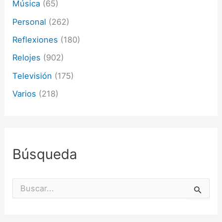
Música
(65)
Personal
(262)
Reflexiones
(180)
Relojes
(902)
Televisión
(175)
Varios
(218)
Búsqueda
B
u
s
c