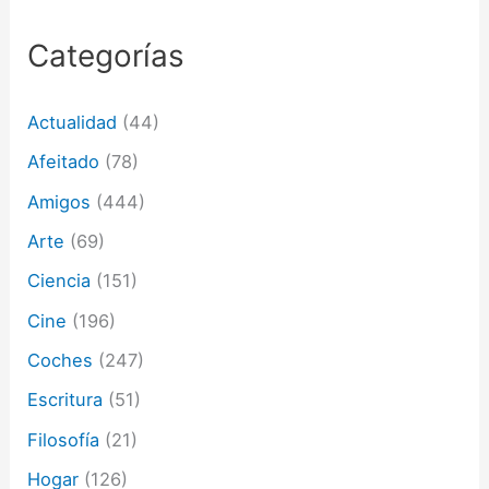
c
o
r
Categorías
r
e
o
Actualidad
(44)
e
l
Afeitado
(78)
e
c
Amigos
(444)
t
Arte
(69)
r
ó
Ciencia
(151)
n
i
Cine
(196)
c
o
Coches
(247)
Escritura
(51)
Filosofía
(21)
Hogar
(126)